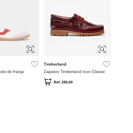
10
11
12
13
7.5
8
8.5
9
41
9.5
Timberland
ste de franja
Zapatos Timberland Icon Classic
Ref.
289.00