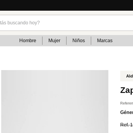
s buscando hoy?
Hombre
Mujer
Niños
Marcas
Al
Za
Referen
Géne
Ref.
1