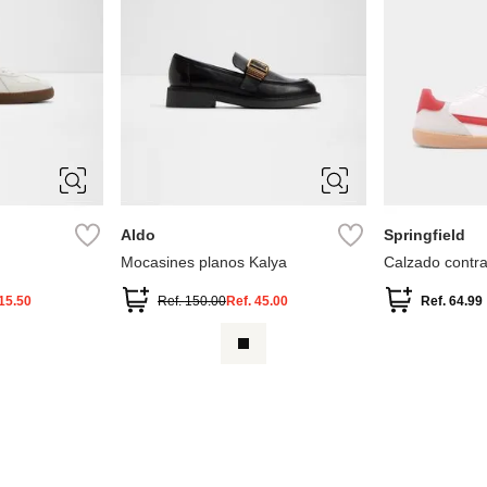
10
5
6
6.5
7.5
7
7.5
8
8.5
9
39
40
Aldo
Springfield
Mocasines planos Kalya
Calzado contra
15.50
Ref.
150.00
Ref.
45.00
Ref.
64.99