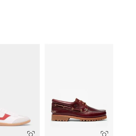
10
11
12
13
7.5
8
8.5
9