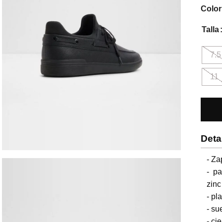
Color
Talla
7.5
11
Deta
- Za
- pa
zinc

- pl
- su
- ci