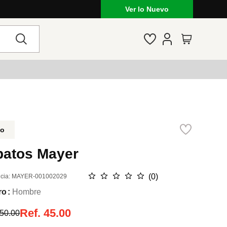
Ver lo Nuevo
do
patos Mayer
☆
☆
☆
☆
☆
(
0
)
cia
:
MAYER-001002029
ro
Hombre
Ref.
45.00
50.00