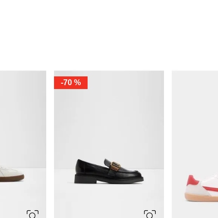
-
70 %
10
5
6
6.5
7.5
7
7.5
8
8.5