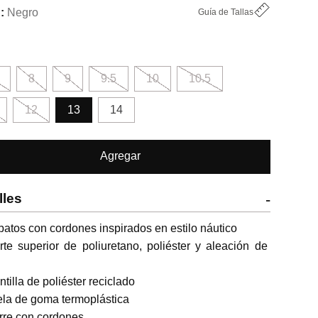
Negro
Guía de Tallas
8
9
9.5
10
10.5
12
13
14
Agregar
lles
-
patos con cordones inspirados en estilo náutico

rte superior de poliuretano, poliéster y aleación de 
antilla de poliéster reciclado

ela de goma termoplástica

erre con cordones
