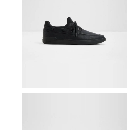
8
.
mng
9
.
bolso
10
.
bimba lola