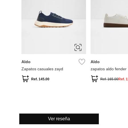
10
10.5
11
10
10.5
11
12
7
7.5
8
12
13
7
9
9.5
8
9
9.5
Aldo
Aldo
Zapatos casuales zayd
zapatos aldo fender
Ref.
145.00
Ref.
165.00
Ref.
1
Ver reseña