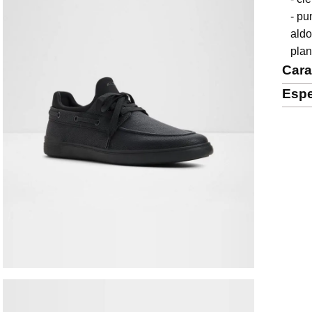
- pu
ald
plan
Cara
Espe