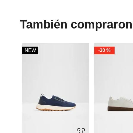
También compraron
NEW
-
30 %
10
10.5
11
10
10.5
11
12
7
7.5
8
12
13
7