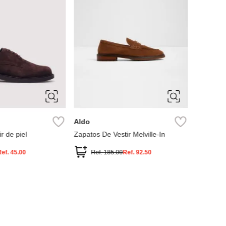
11
14
7.5
41
42
Springfield
orton-in
Zapato de vestir de piel
0
Ref.
129.50
Ref.
89.99
Ref.
45.00