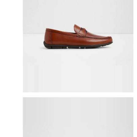
8
.
mng
9
.
bolso
10
.
bimba lola