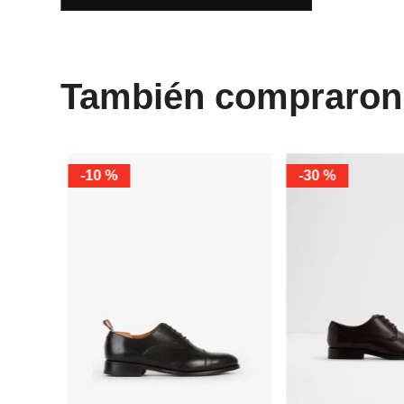
También compraron
-
50 %
-
10 %
10
10.5
11
7
7.5
8
9
40
41
42