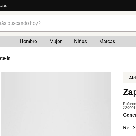
cias
s buscando hoy?
Hombre
Mujer
Niños
Marcas
ta-in
Al
Za
Referen
220001
Géne
Ref.
2