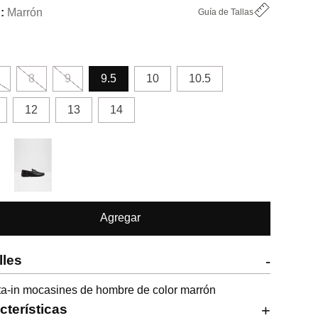
Marrón
Guía de Tallas
8
9
9.5
10
10.5
12
13
14
Agregar
lles
-
a-in mocasines de hombre de color marrón
cterísticas
+