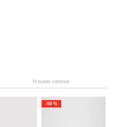
10
Te puede interesar
7
9.5
-
50 %
Aldo
Zapatos D
Ref.