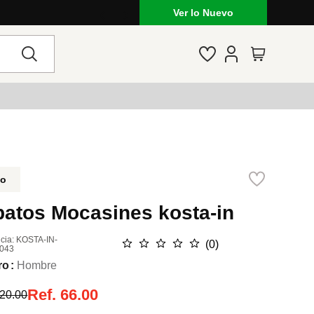
Ver lo Nuevo
do
patos Mocasines kosta-in
cia
:
KOSTA-IN-
☆
☆
☆
☆
☆
(
0
)
043
ro
Hombre
Ref.
66.00
20.00