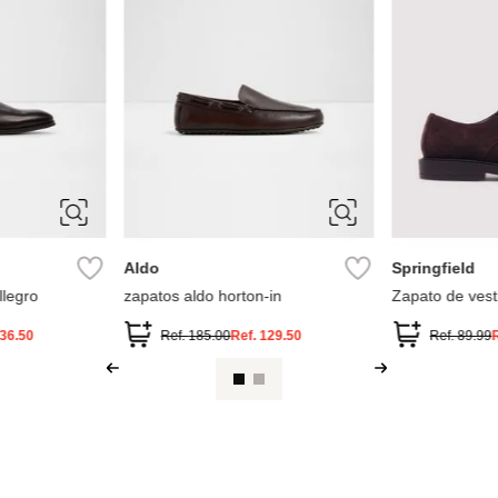
10
10.5
11
10
10.5
43
12
13
7
7.5
12
13
9
9.5
8
9
Aldo
Aldo
estir
zapato oxford aldo allegro
zapatos aldo h
15.00
Ref.
195.00
Ref.
136.50
Ref.
185.0