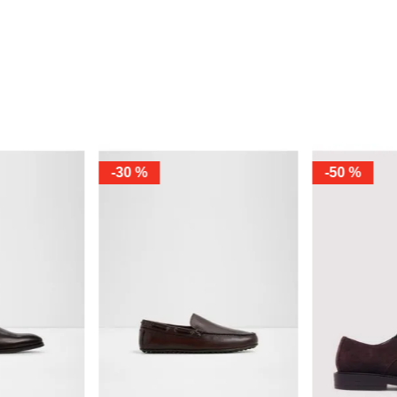
-
30 %
-
30 %
10
10.5
11
10
10.5
43
12
13
7
7.5
12
13