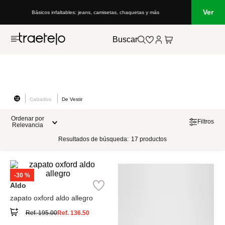
Ver
Básicos infaltables: jeans, camisetas, chaquetas y más
Buscar
Calzados
De Vestir
Ordenar por
Filtros
Relevancia
Resultados de búsqueda:
17
productos
-
30 %
Aldo
zapato oxford aldo allegro
Ref.
195.00
Ref.
136.50