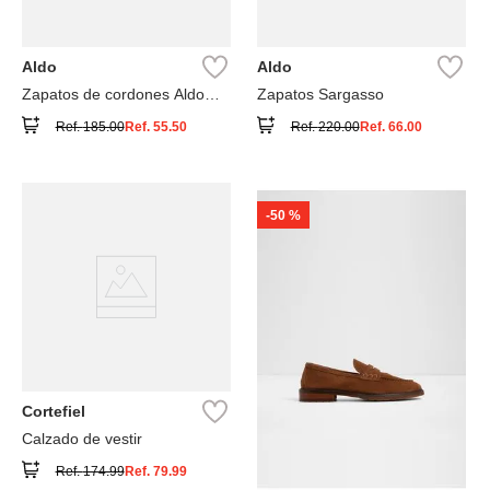
Aldo
Aldo
Zapatos de cordones Aldo
Zapatos Sargasso
geoff
Ref.
185.00
Ref.
55.50
Ref.
220.00
Ref.
66.00
-
50 %
Cortefiel
Calzado de vestir
Ref.
174.99
Ref.
79.99