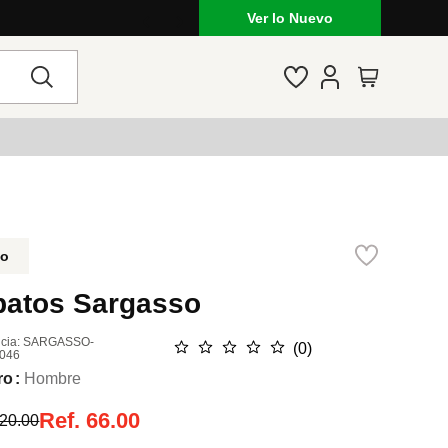
Ver lo Nuevo
do
patos Sargasso
cia
:
SARGASSO-
☆
☆
☆
☆
☆
(
0
)
046
ro
Hombre
Ref.
66.00
20.00