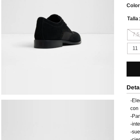
Color
Talla
7.5
11
Deta
-El
con 
-Par
-inte
-sue
-cier