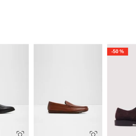
-
50 %
7.5