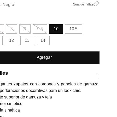
Negro
Guía de Tallas
8
9
9.5
10
10.5
12
13
14
Agregar
lles
-
egantes zapatos con cordones y paneles de gamuza 
perforaciones decorativas para un look chic.

te superior de gamuza y tela

rior sintético

la sintética

re
