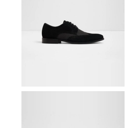
8
.
cartera
9
.
bolso
10
.
miniso