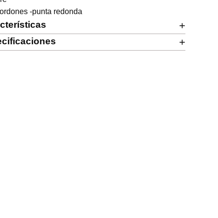
cordones -punta redonda
cterísticas
+
cificaciones
+