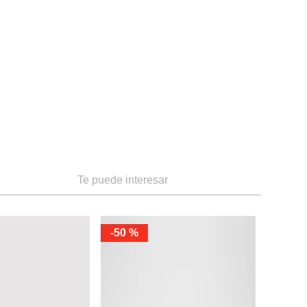
10
Te puede interesar
12
8
-
50 %
Aldo
Zapatos 
Ref.