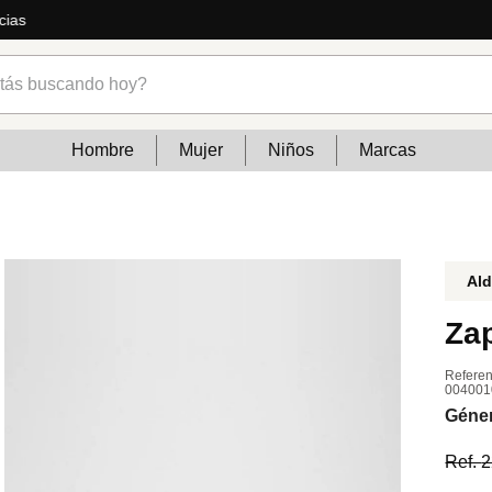
cias
s buscando hoy?
Hombre
Mujer
Niños
Marcas
Al
Za
Referen
004001
Géne
Ref.
2