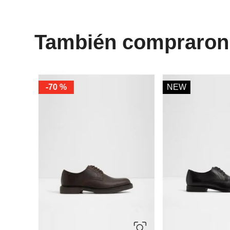
También compraron
-
70 %
NEW
10
10.5
11
10
10.5
11
7
7.5
8
9
12
13
7