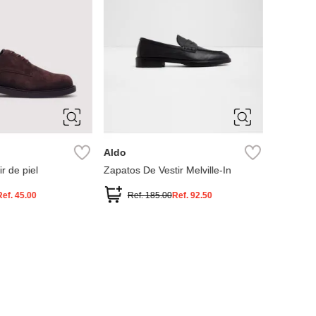
10
10.5
11
7
7.5
8
9
9.5
Aldo
r de piel
Zapatos De Vestir Melville-In
Ref.
45.00
Ref.
185.00
Ref.
92.50