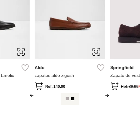
7.5
10
11
8
9
41
42
Aldo
Springfield
d Emelio
zapatos aldo zigosh
Zapato de vesti
Ref.
140.00
Ref.
89.99