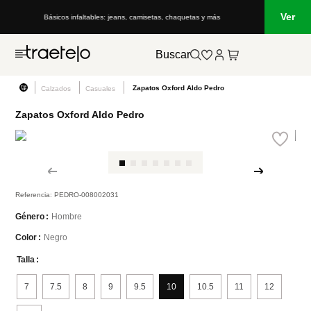
Ver
Básicos infaltables: jeans, camisetas, chaquetas y más
Buscar
Zapatos Oxford Aldo Pedro
Calzados
Casuales
Zapatos Oxford Aldo Pedro
Referencia
:
PEDRO-008002031
Hombre
Género
Negro
Color
Talla
7
7.5
8
9
9.5
10
10.5
11
12