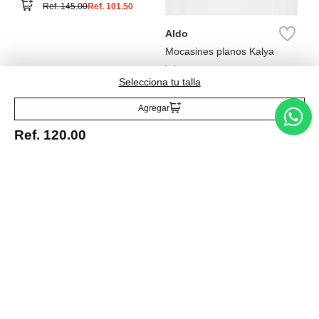
Ref.
145.00
Ref.
101.50
Aldo
Mocasines planos Kalya
Ref.
150.00
Ref.
45.00
Selecciona tu talla
Agregar
Ref.
120.00
Entérate de todo lo nuevo
Acepto la política de tratamiento de datos personales
Suscribirse
Acerca de nosotros
Categorías