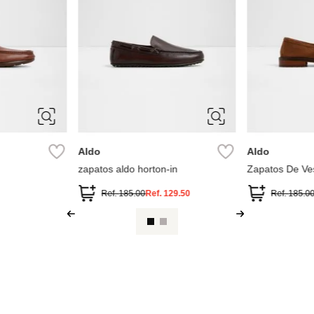
10
10.5
11
10
10.5
12
13
14
7.5
7
7.5
9
8
9
9.5
Aldo
Aldo
zapatos aldo horton-in
Zapatos De Vest
Ref.
185.00
Ref.
129.50
Ref.
185.0