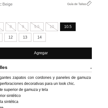
Beige
Guía de Tallas
8
9
9.5
10
10.5
12
13
14
Agregar
lles
-
egantes zapatos con cordones y paneles de gamuza 
perforaciones decorativas para un look chic.

te superior de gamuza y tela

rior sintético

la sintética

re
