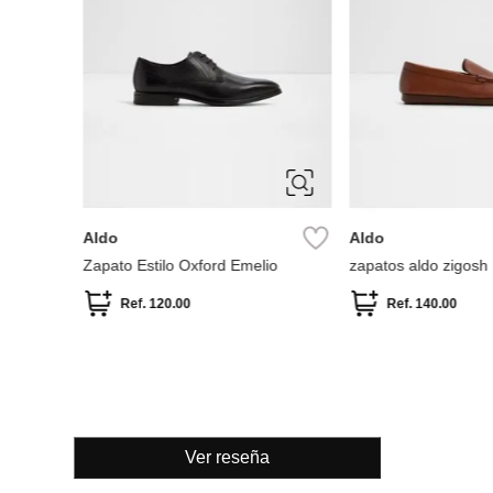
10
10.5
11
12
13
7
7.5
8
9
9.5
10
11
8
Aldo
Aldo
Zapato Estilo Oxford Emelio
zapatos aldo zigosh
Ref.
120.00
Ref.
140.00
Ver reseña