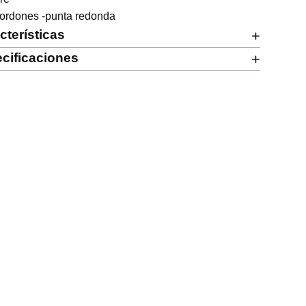
cordones -punta redonda
cterísticas
+
cificaciones
+