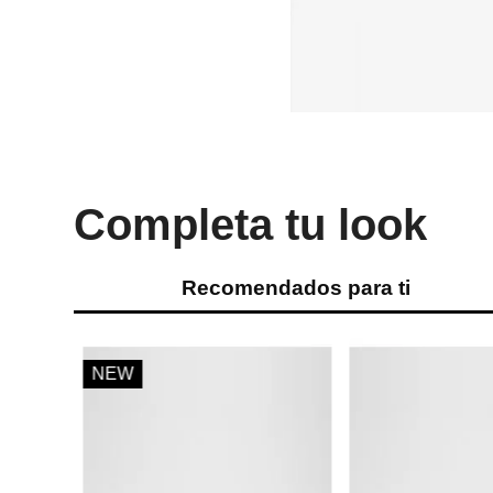
Completa tu look
Recomendados para ti
%
NEW
in