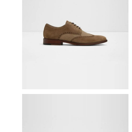
8
.
cartera
9
.
bolso
10
.
miniso