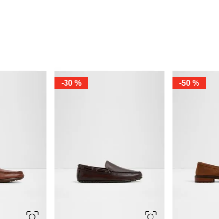
-
30 %
-
50 %
10
10.5
11
10
10.5
12
13
14
7.5
7
7.5