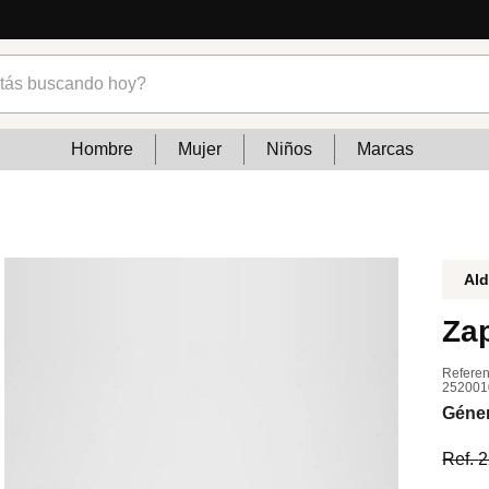
s buscando hoy?
Hombre
Mujer
Niños
Marcas
Al
Za
Referen
252001
Géne
Ref.
2