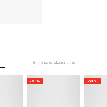
Tendencias relacionadas
-
30 %
-
50 %