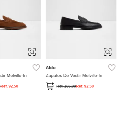
11
10
10.5
11
8
9
7
7.5
8
9
9.5
Aldo
ir Melville-In
Zapatos De Vestir Melville-In
0
Ref.
92.50
Ref.
185.00
Ref.
92.50