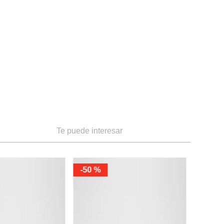
10
Te puede interesar
12
8
-
50 %
Aldo
Zapatos 
Ref.