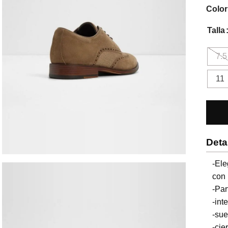
Color
Talla
7.5
11
Deta
-El
con 
-Par
-inte
-sue
-cier