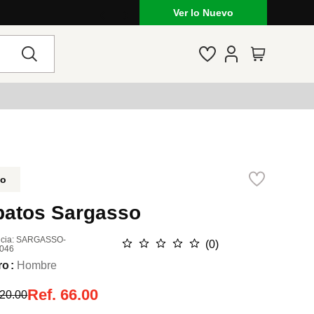
Ver lo Nuevo
do
patos Sargasso
cia
:
SARGASSO-
☆
☆
☆
☆
☆
(
0
)
046
ro
Hombre
Ref.
66.00
20.00