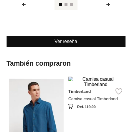
Ver reseña
También compraron
Sp
C
Timberland
Camisa casual Timberland
Ref.
119.00