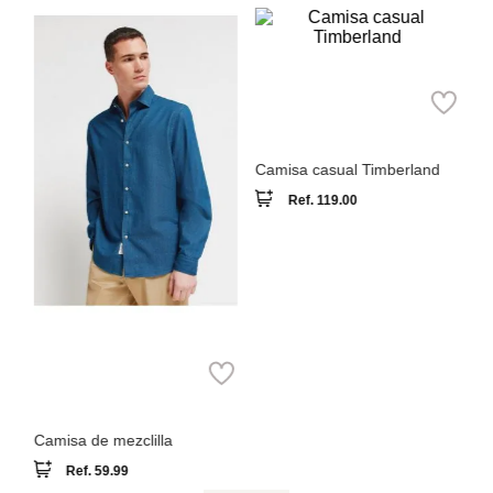
Sp
C
Timberland
Camisa casual Timberland
Ref.
119.00
Springfield
Camisa de mezclilla
Ref.
59.99