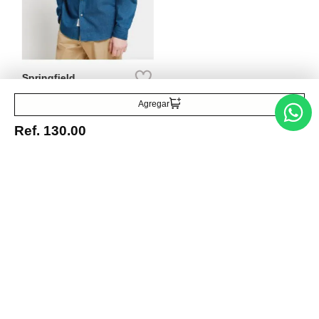
Springfield
Camisa de mezclilla
Ref.
59.99
Agregar
Ref.
130.00
Entérate de todo lo nuevo
Acepto la política de tratamiento de datos personales
Suscribirse
Acerca de nosotros
Categorías