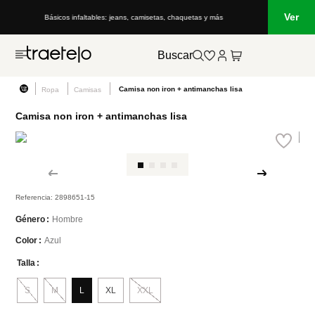
Ver
más
Lo que está de moda en Venezuela: marcas, estilo y tendencias
Buscar
Camisa non iron + antimanchas lisa
Ropa
Camisas
Camisa non iron + antimanchas lisa
Referencia
:
2898651-15
Hombre
Género
Azul
Color
Talla
S
M
L
XL
XXL