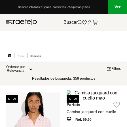
Ver
Básicos infaltables: jeans, camisetas, chaquetas y más
Buscar
Ropa
Camisas
Ordenar por
Filtros
Relevancia
Resultados de búsqueda:
359
productos
NEW
NEW
Parfois
Camisa jacquard con cuello
mao
Ref.
59.90