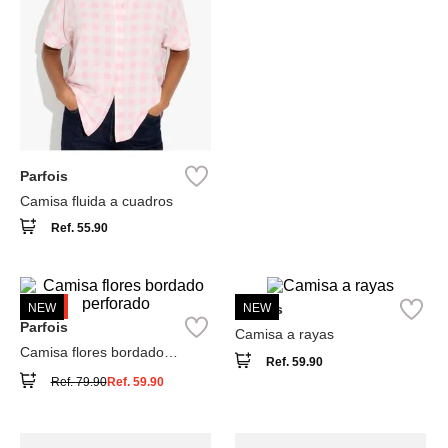
Parfois
Camisa fluida a cuadros
Ref.
55.90
-
25 %
NEW
Parfois
NEW
Parfois
Camisa a rayas
Camisa flores bordado
Ref.
59.90
perforado
Ref.
79.90
Ref.
59.90