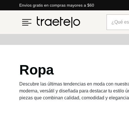
Envíos gratis en compras mayores a $60
¿Qué está
Términos más buscados
Ropa
1
.
timberland
2
.
parfois
Descubre las últimas tendencias en moda con nuestra
3
.
carteras
moderna, versátil y diseñada para destacar tu estilo 
4
.
aldo
piezas que combinan calidad, comodidad y elegancia
5
.
carteras parfois
6
.
springfield
7
.
cartera