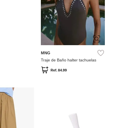
S
M
MNG
Traje de Baño halter tachuelas
Ref.
84.99