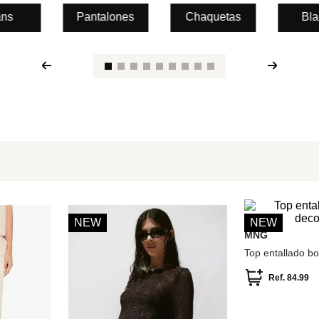
ans
Pantalones
Chaquetas
Bla
S
M
NEW
NEW
MNG
Top entallado b
Ref.
84.99