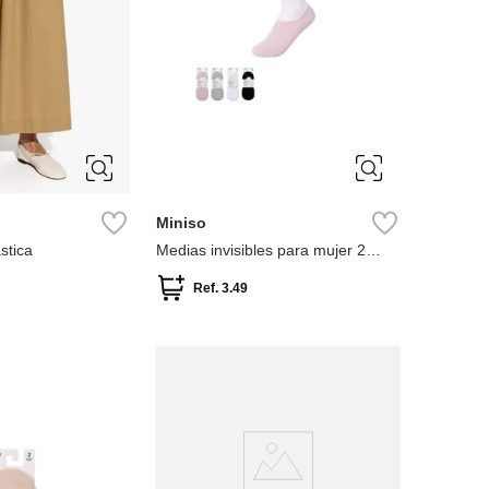
ÚNICA
Miniso
stica
Medias invisibles para mujer 2
pares
Ref.
3.49