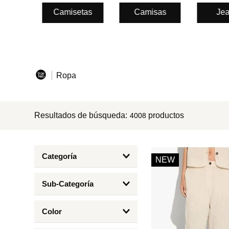
Camisetas
Camisas
Je
8
.
mng
9
.
bolso
10
.
bimba lola
Ropa
Resultados de búsqueda:
productos
4008
Categoría
NEW
Blazers
Sub-Categoría
Blusas
Batas
Bodies
Color
Bodies
Camisas