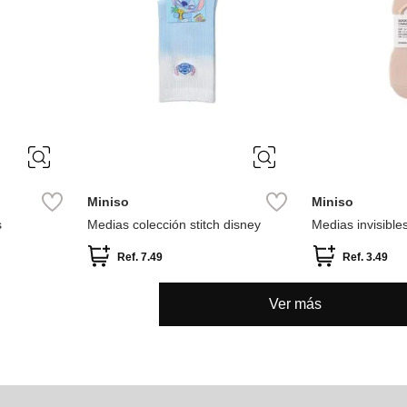
ÚNICA
ÚNICA
Miniso
Miniso
s
Medias colección stitch disney
Medias invisible
pares
Ref.
7.49
Ref.
3.49
Ver más