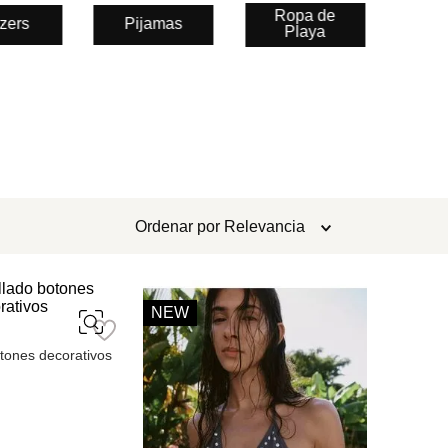
Ropa de
zers
Pijamas
Playa
Ordenar por
Relevancia
L
NEW
otones decorativos