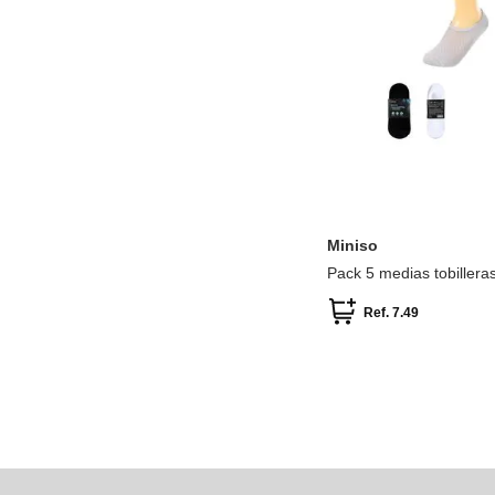
ÚNICA
Miniso
Pack 5 medias tobillera
Ref.
7.49