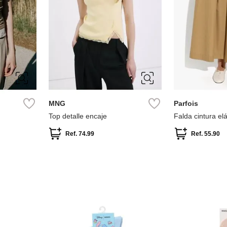
S
XS-S
MNG
Parfois
Top detalle encaje
Falda cintura elá
Ref.
74.99
Ref.
55.90