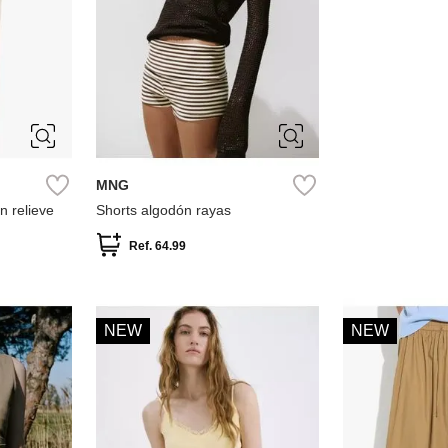
M
L
MNG
n relieve
Shorts algodón rayas
Ref.
64.99
NEW
NEW