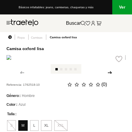
Ver
Básicos infaltables: jeans, camisetas, chaquetas y más
Buscar
Camisa oxford lisa
Ropa
Camisas
Camisa oxford lisa
☆
☆
☆
☆
☆
(
0
)
Referencia
:
1762518-10
Hombre
Género
Azul
Color
Talla
S
M
L
XL
XXL