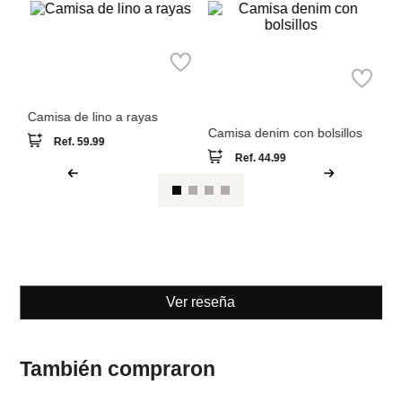
Springfield
Co
Springfield
Camisa de lino a rayas
Ca
Camisa denim con bolsillos
Ref.
59.99
Ref.
44.99
Ver reseña
También compraron
Springfield
Co
Springfield
Camisa de lino a rayas
Ca