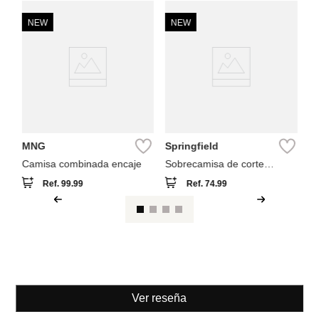
NEW
NEW
Sp
Ca
MNG
Springfield
Camisa combinada encaje
Sobrecamisa de corte
holgado
Ref.
99.99
Ref.
74.99
Ver reseña