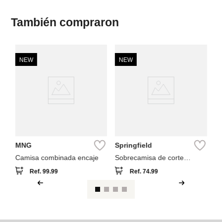
También compraron
NEW
NEW
Sp
Ca
MNG
Springfield
Camisa combinada encaje
Sobrecamisa de corte
holgado
Ref.
99.99
Ref.
74.99