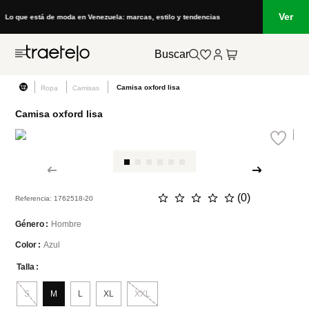
Ver
encias
Outfits de temporada: jeans, vestidos, calzados y mucho más
Buscar
Camisa oxford lisa
Ropa
Camisas
Camisa oxford lisa
☆
☆
☆
☆
☆
(
0
)
Referencia
:
1762518-20
Hombre
Género
Azul
Color
Talla
S
M
L
XL
XXL