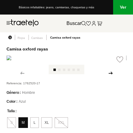
Ver
Básicos infaltables: jeans, camisetas, chaquetas y más
Buscar
Camisa oxford rayas
Ropa
Camisas
Camisa oxford rayas
Referencia
:
1762520-17
Hombre
Género
Azul
Color
Talla
S
M
L
XL
XXL