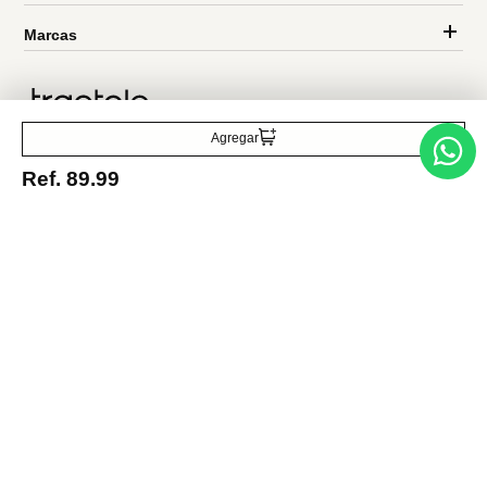
Traetelo, el marketplace de moda en Venezuela para quienes buscan
estilo, calidad y las mejores marcas en un solo lugar.
Agregar
Ref.
89.99
Medios de pago
© 2025 FUTURA ONLINE 24, C.A Todos los derechos reservados.
Tienda Virtual desarrollada por
Tecnología