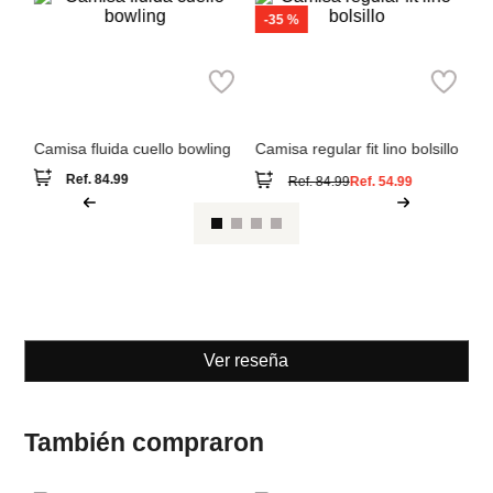
-
35 %
T
MNG
MNG
Ca
Camisa fluida cuello bowling
Camisa regular fit lino bolsillo
Ref.
84.99
Ref.
84.99
Ref.
54.99
Ver reseña
También compraron
-
35 %
T
MNG
MNG
Ca