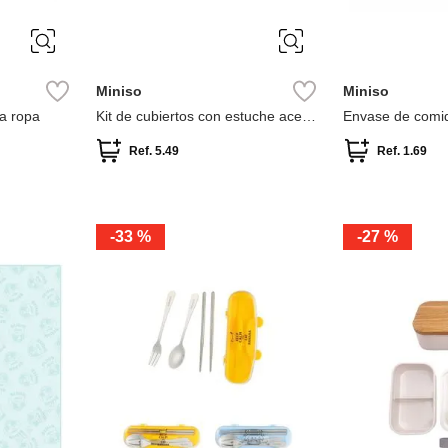
Miniso
Miniso
a ropa
Kit de cubiertos con estuche acero
Envase de comi
inoxidable
Ref.
5.49
Ref.
1.69
-
33 %
-
27 %