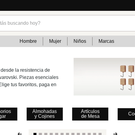
s buscando hoy?
Hombre
Mujer
Niños
Marcas
 desde la resistencia de
Swarovski. Piezas esenciales
lige tus favoritos, paga en
orios
Almohadas
Artículos
Co
gar
y Cojines
de Mesa