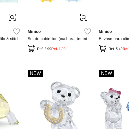
Miniso
Miniso
lilo & stitch
Set de cubiertos (cuchara, tenedor
Envase para ali
y palillos)
900 ml
Ref.
2.99
Ref.
1.99
Ref.
5.49
Ref
NEW
NEW