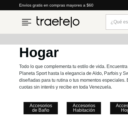
Envíos gratis en compras mayores a $60
¿Qué está
Hogar
Términos más buscados
1
.
timberland
Todo lo que complementa tu estilo de vida. Encuentra
Planeta Sport hasta la elegancia de Aldo, Parfois y 
2
.
parfois
diseñadas para tu rutina o tus momentos especiales. E
3
.
carteras
cuotas sin interés y recibe en toda Venezuela.
4
.
aldo
5
.
carteras parfois
Accesorios
Accesorios
Acces
de Baño
Habitación
Ho
6
.
springfield
7
.
mng