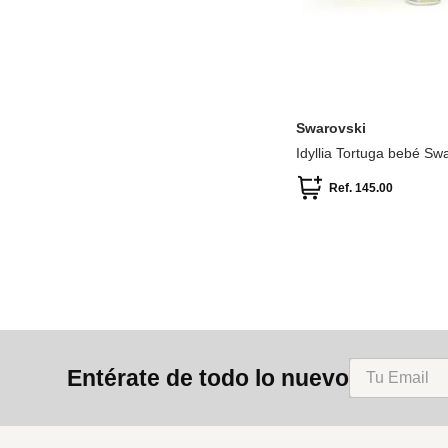
Swarovski
Idyllia Tortuga bebé Sw
Amarillo
Ref.
145.00
Entérate de todo lo nuevo