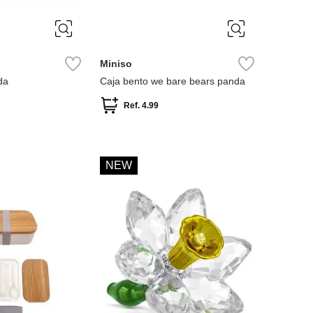
Miniso
da
Caja bento we bare bears panda
Ref.
4.99
NEW