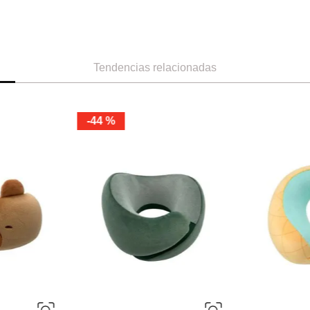
Tendencias relacionadas
Miniso
Miniso
Almohada para el cuello colección
Almohada de viaje
hello kitty sanrio
Ref.
11.49
Ref.
7.49