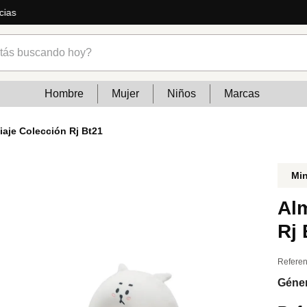
cias
s buscando hoy?
Hombre
Mujer
Niños
Marcas
aje Colección Rj Bt21
Mi
Al
Rj 
Referen
Géne