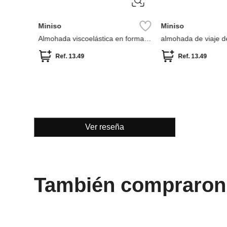
Miniso
almohada de para el cuello beach
fun colección snoopy
Ref.
13.49
Ver reseña
También compraron