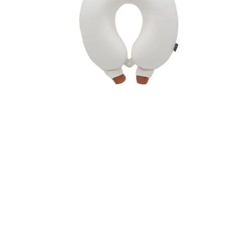
8
.
mng
9
.
bolso
10
.
bimba lola