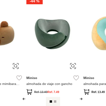
Miniso
Miniso
Almohada para el cuello colección
Almohada de viaje
hello kitty sanrio
Ref.
11.49
Ref.
7.49