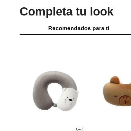
Completa tu look
Recomendados para ti
Miniso
almohada para el cuello de
cinnamoroll
Ref.
13.49