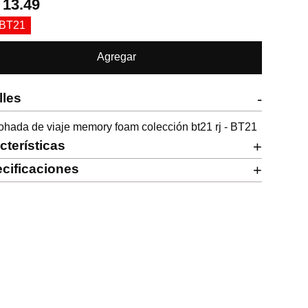
.
13.49
 BT21
Agregar
lles
-
hada de viaje memory foam colección bt21 rj - BT21
cterísticas
+
cificaciones
+