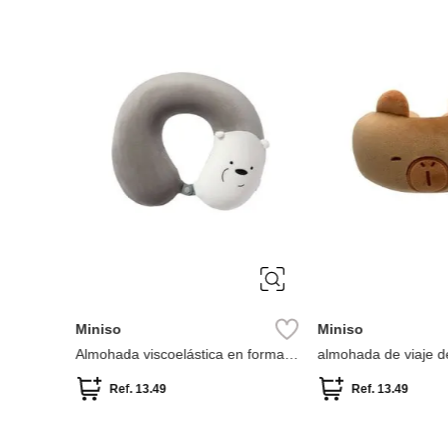
Miniso
almohada para el cuello de
cinnamoroll
Ref.
13.49
Miniso
almohada de para el cuello beach
fun colección snoopy
Ref.
13.49