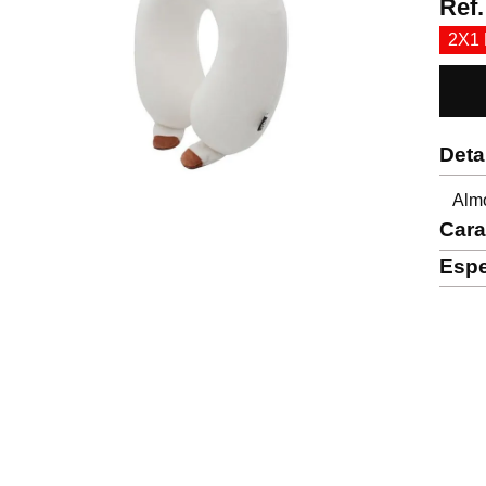
Ref
2X1
Deta
Almo
Cara
Espe