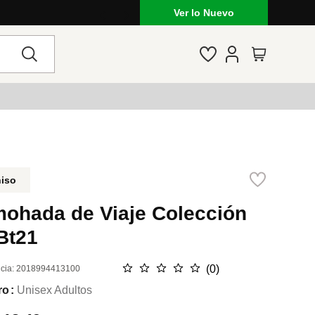
Ver lo Nuevo
niso
mohada de Viaje Colección
Bt21
☆
☆
☆
☆
☆
(
0
)
cia
:
2018994413100
ro
Unisex Adultos