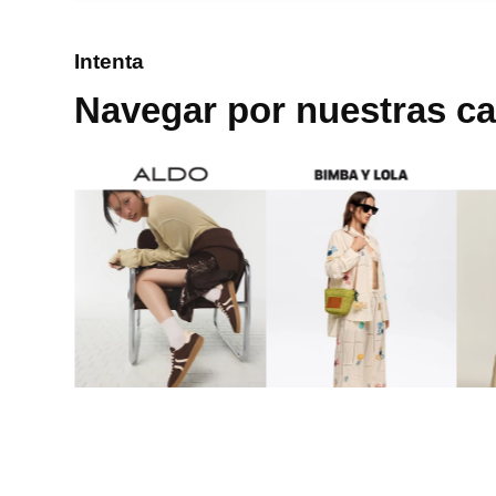
8
.
mng
Intenta
9
.
bolso
Navegar por nuestras ca
10
.
bimba lola