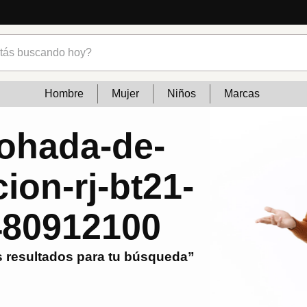
s buscando hoy?
Hombre
Mujer
Niños
Marcas
ohada-de-
cion-rj-bt21-
480912100
 resultados para tu búsqueda”