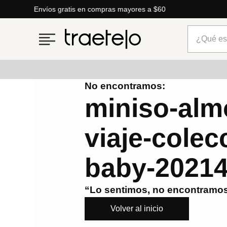
Envíos gratis en compras mayores a $60
¿Qué está
No encontramos:
Términos más buscados
miniso-alm
1
.
timberland
viaje-colec
2
.
parfois
3
.
carteras
baby-2021
4
.
aldo
5
.
carteras parfois
“Lo sentimos, no encontramos
6
.
springfield
Volver al inicio
7
.
cartera