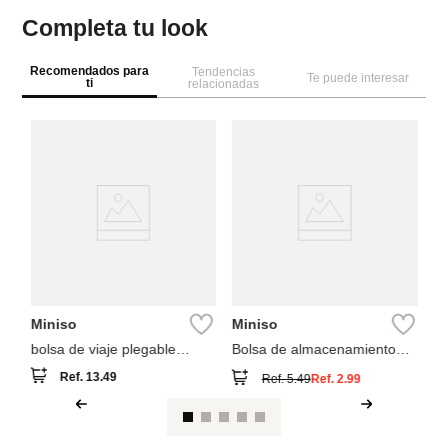
Completa tu look
Recomendados para
Tendencias
Te puede interesar
ti
relacionadas
M
Bo
co
Miniso
Miniso
bolsa de viaje plegable
Bolsa de almacenamiento
colección miniso go
con cadena colección hello
Ref.
13.49
Ref.
5.49
Ref.
2.99
kitty sanrio