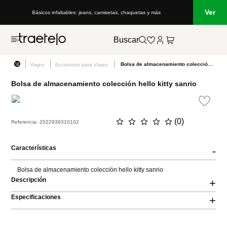
Ver
Básicos infaltables: jeans, camisetas, chaquetas y más
Buscar
Bolsa de almacenamiento colección hello kitty sanrio
Viajes
Accesorios para Viajes
Bolsa de almacenamiento colección hello kitty sanrio
☆
☆
☆
☆
☆
(
0
)
Referencia
:
2022939310102
Características
-
Bolsa de almacenamiento colección hello kitty sanrio
Descripción
+
Especificaciones
+