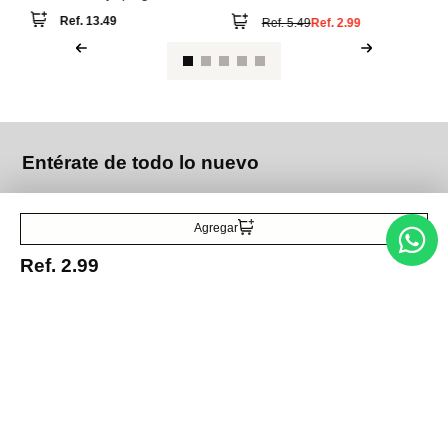
colección miniso go
con cadena colección hello
Ref.
13.49
Ref.
5.49
Ref.
2.99
kitty sanrio
Entérate de todo lo nuevo
Agregar
Acepto la política de tratamiento de datos personales
Suscribirse
Ref.
2.99
Acerca de nosotros
Categorías
Marcas