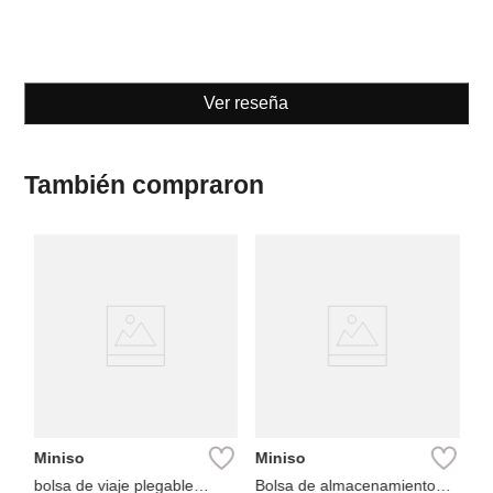
Ver reseña
También compraron
M
Bo
co
Miniso
Miniso
bolsa de viaje plegable
Bolsa de almacenamiento