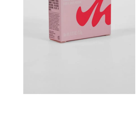
8
.
mng
9
.
bolso
10
.
bimba lola