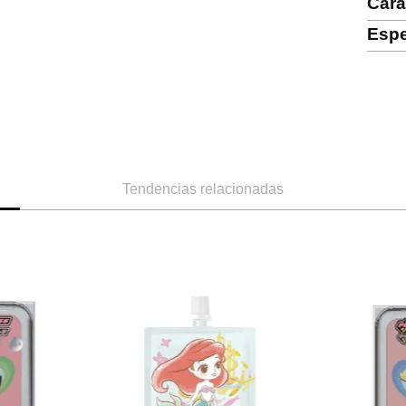
Cara
Espe
Tendencias relacionadas
-
33 %
Miniso
-
33 %
Miniso
ve (01)
Resaltador this is love (03)
Rubor en polvo 
3. 5 gr
9
Ref.
4.49
Ref.
2.99
Ref.
3.99
R