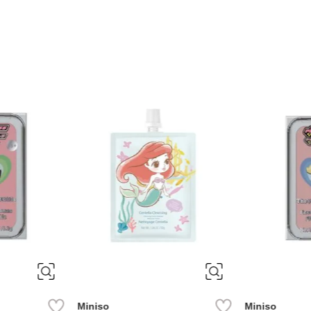
-
33 %
Miniso
-
33 %
Miniso
ve (01)
Resaltador this is love (03)
Rubor en polvo 
3. 5 gr
9
Ref.
4.49
Ref.
2.99
Ref.
3.99
R