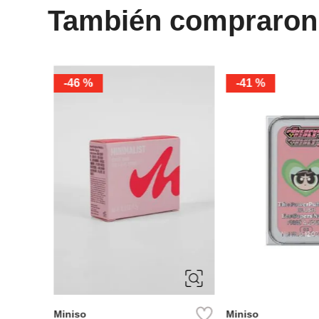
También compraron
Miniso
Miniso
blush hello kitty
Resaltador this is lo
Ref.
8.49
Ref.
4.49
Ref.
2.9