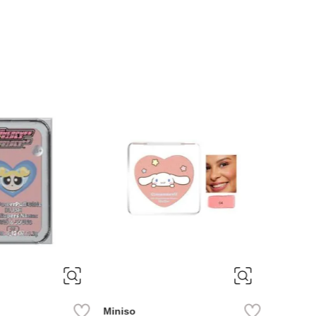
-
50 %
Miniso
-
46 %
live vividly tono 01
Base de maquillaje liquida mate
minimalist tono103
ef.
1.99
Ref.
11.49
Miniso