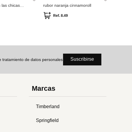
Rubor En
Ref.
Suscribirse
de tratamiento de datos personales
Marcas
Timberland
Springfield