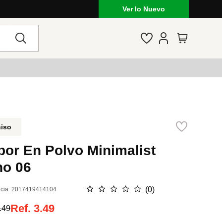
Ver lo Nuevo
niso
bor En Polvo Minimalist
no 06
☆
☆
☆
☆
☆
(
0
)
cia
:
2017419414104
Ref.
3.49
.49