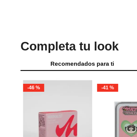
Completa tu look
Recomendados para ti
Miniso
Miniso
blush hello kitty
Resaltador this is lo
Ref.
8.49
Ref.
4.49
Ref.
2.9