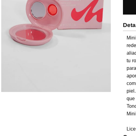
Deta
Mini
rede
alia
tu r
par
apo
comp
piel
que 
Tono
Mini
Lice