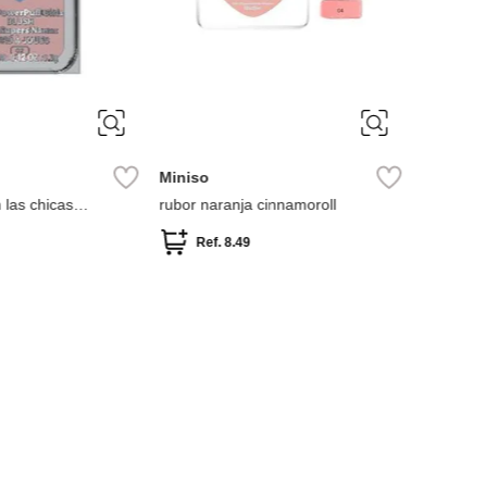
Miniso
Rubor En
Ref.