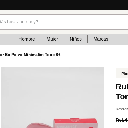
cias
s buscando hoy?
Hombre
Mujer
Niños
Marcas
or En Polvo Minimalist Tono 06
Mi
Ru
To
Referen
Ref.
6