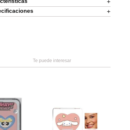
cterísticas
+
cificaciones
+
Te puede interesar
-
50 %
Miniso
-
46 %
live vividly tono 01
Base de maquillaje liquida mate
minimalist tono103
ef.
1.99
Ref.
11.49