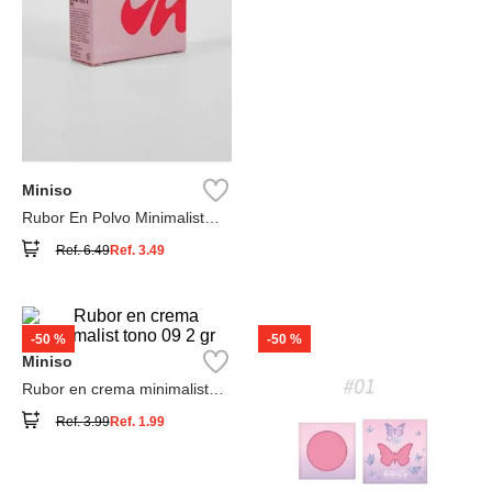
Miniso
Rubor En Polvo Minimalist
Tono 06
Ref.
6.49
Ref.
3.49
-
50 %
-
50 %
Miniso
Rubor en crema minimalist
tono 09 2 gr
Ref.
3.99
Ref.
1.99