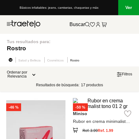
Ver
Básicos infaltables: jeans, camisetas, chaquetas y más
Buscar
Tus resultados para:
Rostro
Salud y Belleza
Cosméticos
Rostro
Ordenar por
Filtros
Relevancia
Resultados de búsqueda:
17
productos
-
46 %
-
50 %
Miniso
Rubor en crema minimalist
tono 01 2 gr
Ref.
3.99
Ref.
1.99