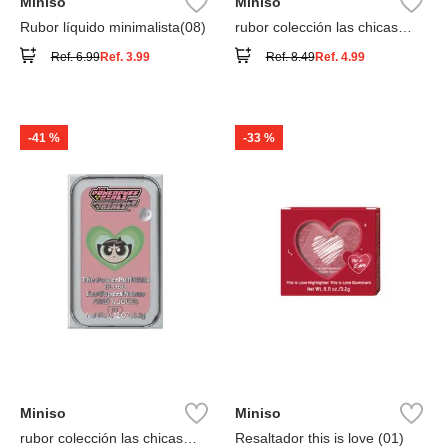
Miniso
Miniso
Rubor líquido minimalista(08)
rubor colección las chicas
superpoderosas
Ref.
6.99
Ref.
3.99
Ref.
8.49
Ref.
4.99
-
41 %
-
33 %
Miniso
Miniso
rubor colección las chicas
Resaltador this is love (01)