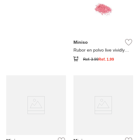
Miniso
Rubor en polvo live vividly
tono 01 3. 5 gr
Ref.
3.99
Ref.
1.99