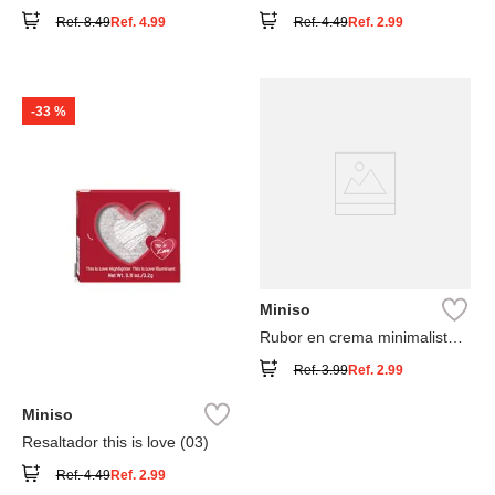
superpoderosas
Ref.
8.49
Ref.
4.99
Ref.
4.49
Ref.
2.99
-
33 %
Miniso
Rubor en crema minimalist
tono 07 2 gr
Ref.
3.99
Ref.
2.99
Miniso
Resaltador this is love (03)
Ref.
4.49
Ref.
2.99