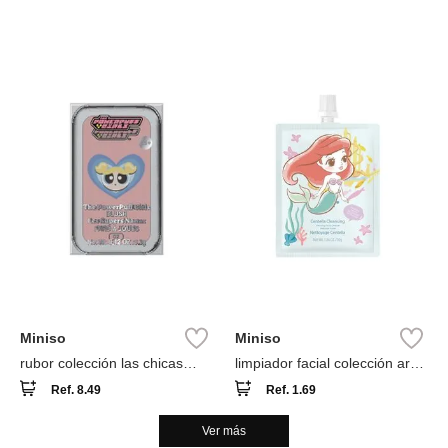
Miniso
Miniso
rubor colección las chicas
limpiador facial colección ariel
superpoderosas
princess disney
Ref.
8.49
Ref.
1.69
Ver más