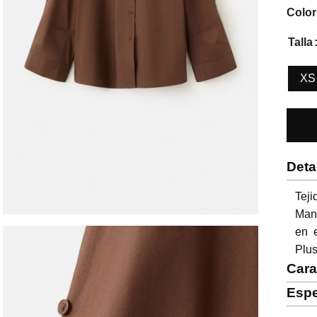
Color
Talla
XS
Deta
Tej
Man
en e
Plu
Cara
Espe