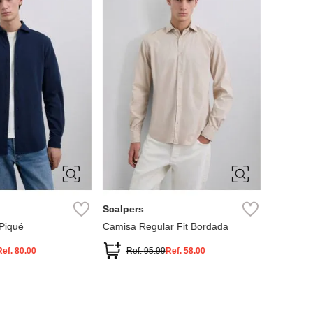
Ref
40
41
38
39
40
41
44
45
42
43
44
45
Scalpers
Piqué
Camisa Regular Fit Bordada
Ref.
80.00
Ref.
95.99
Ref.
58.00