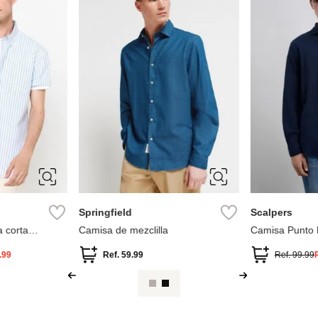
XL
S
M
L
XL
38
39
XXL
42
43
Springfield
Scalpers
 corta
Camisa de mezclilla
Camisa Punto 
.99
Ref.
59.99
Ref.
99.99