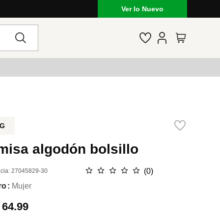
Ver lo Nuevo
G
isa algodón bolsillo
☆
☆
☆
☆
☆
(
0
)
cia
:
27045829-30
ro
Mujer
.
64.99