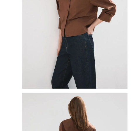
8
.
mng
9
.
bandolera
10
.
bimba lola