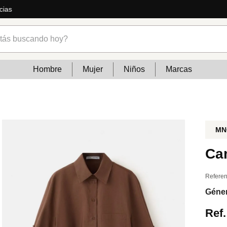
ás
s buscando hoy?
Hombre
Mujer
Niños
Marcas
MN
Cam
Referen
Géne
Ref