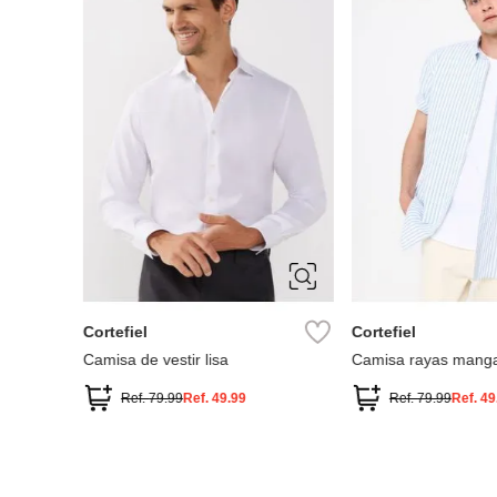
S
M
L
S
M
L
XL
XXL
Cortefiel
Cortefiel
Camisa de vestir lisa
Camisa rayas manga
coolmax
Ref.
79.99
Ref.
49.99
Ref.
79.99
Ref.
49