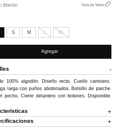
Marrón
Guía de Tallas
S
M
L
XL
Agregar
lles
-
ido 100% algodón. Diseño recto. Cuello camisero. 
ga larga con puños abotonados. Bolsillo de parche 
l pecho. Cierre delantero con botones. Disponible 
s
cterísticas
+
cificaciones
+