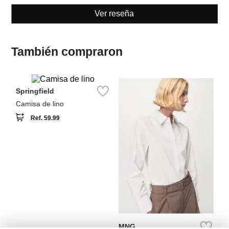
También compraron
Springfield
T
Camisa de lino
Ca
Ref.
59.99
MNG
Camisa recta mezcla y
lyocell
Ref.
64.99