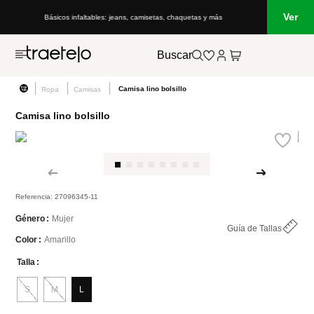
Ver
Básicos infaltables: jeans, camisetas, chaquetas y más
Buscar
Camisa lino bolsillo
Ropa
Camisas
Camisa lino bolsillo
Referencia
:
27096345-11
Mujer
Género
Guía de Tallas
Amarillo
Color
Talla
S
M
L