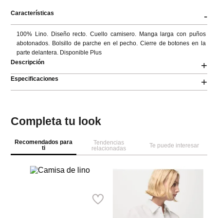
Características
-
100% Lino. Diseño recto. Cuello camisero. Manga larga con puños 
abotonados. Bolsillo de parche en el pecho. Cierre de botones en la 
parte delantera. Disponible Plus
Descripción
+
Especificaciones
+
Completa tu look
Recomendados para
Tendencias
Te puede interesar
ti
relacionadas
Springfield
T
Camisa de lino
Ca
Ref.
59.99