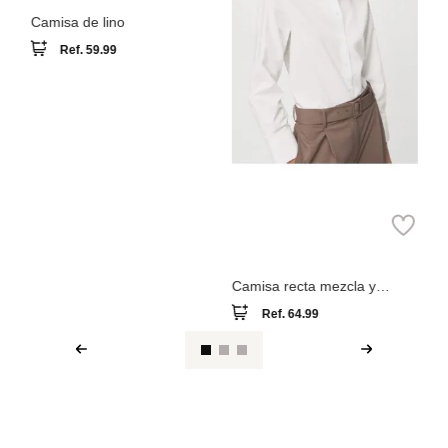
MNG
Camisa recta mezcla y
lyocell
Ref.
64.99
Ver reseña