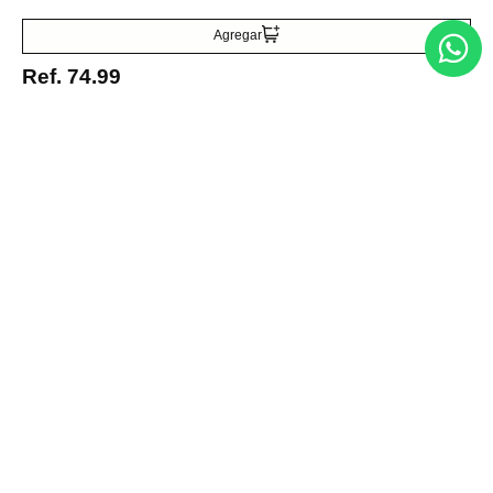
Agregar
Ref.
74.99
Entérate de todo lo nuevo
Acepto la política de tratamiento de datos personales
Suscribirse
Acerca de nosotros
Categorías
Marcas