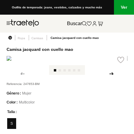
Ver
Outfits de temporada: jeans, vestidos, calzados y mucho más
Buscar
Camisa jacquard con cuello mao
Ropa
Camisas
Camisa jacquard con cuello mao
Referencia
:
247653-BM
Mujer
Género
Multicolor
Color
Talla
S