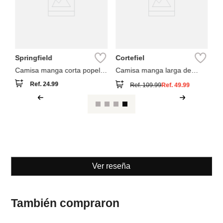
Springfield
Cortefiel
M
ng
Camisa manga corta popelín
Camisa manga larga de
Ca
rayas
rayas
Ref.
24.99
Ref.
109.99
Ref.
49.99
Ver reseña
También compraron