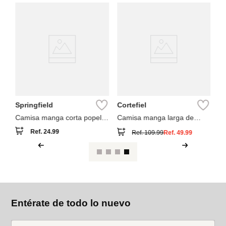
Springfield
Cortefiel
M
ng
Camisa manga corta popelín
Camisa manga larga de
Ca
rayas
rayas
Ref.
24.99
Ref.
109.99
Ref.
49.99
Entérate de todo lo nuevo