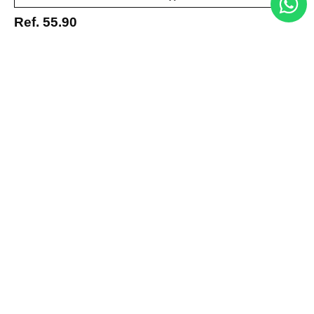
Ref.
55.90
Acerca de nosotros
Categorías
Marcas
Traetelo, el marketplace de moda en Venezuela para quienes buscan
estilo, calidad y las mejores marcas en un solo lugar.
Medios de pago