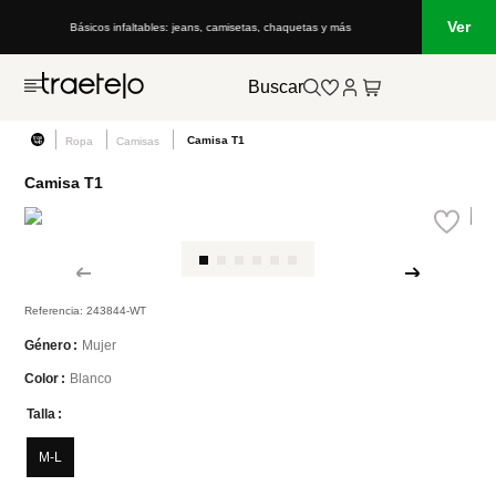
Ver
etas, chaquetas y más
Lo que está de moda en Venezuela: marcas, estilo 
Buscar
Camisa T1
Ropa
Camisas
Camisa T1
Referencia
:
243844-WT
Mujer
Género
Blanco
Color
Talla
M-L