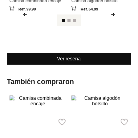
MNG
MNG
Camisa combinada encaje
Camisa algodón bolsillo
Ref.
99.99
Ref.
64.99
Ver reseña
También compraron
S