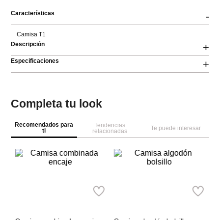
Características
-
Camisa T1
Descripción
+
Especificaciones
+
Completa tu look
Recomendados para
Tendencias
Te puede interesar
ti
relacionadas
S
Ca
B