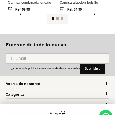
Ca
B
MNG
MNG
Camisa combinada encaje
Camisa algodón bolsillo
Ref.
99.99
Ref.
64.99
Entérate de todo lo nuevo
Acepto la política de tratamiento de datos personales
Suscribirse
Agregar