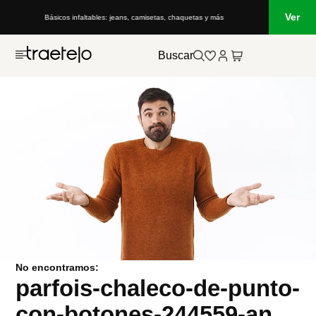
Ver
Básicos infaltables: jeans, camisetas, chaquetas y más
Buscar
No encontramos:
parfois-chaleco-de-punto-
con-botones-244559-an