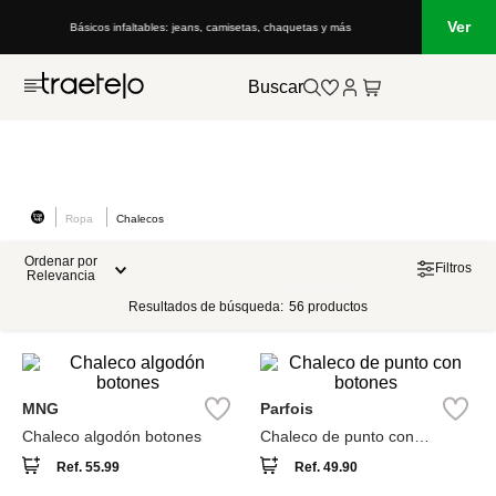
Ver
Básicos infaltables: jeans, camisetas, chaquetas y más
Buscar
Ropa
Chalecos
Ordenar por
Filtros
Relevancia
Resultados de búsqueda:
56
productos
MNG
Parfois
Chaleco algodón botones
Chaleco de punto con
botones
Ref.
55.99
Ref.
49.90