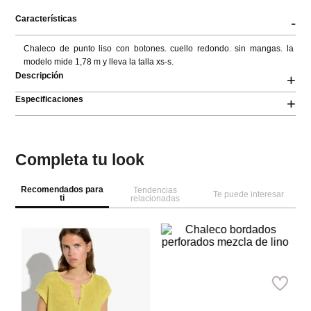
Características
-
Chaleco de punto liso con botones. cuello redondo. sin mangas. la 
modelo mide 1,78 m y lleva la talla xs-s.
Descripción
+
Especificaciones
+
Completa tu look
Recomendados para
Tendencias
Te puede interesar
ti
relacionadas
NEW
NEW
M
Ch