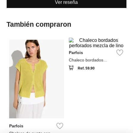
También compraron
NEW
NEW
M
Ch
Parfois
Chaleco bordados
perforados mezcla de lino
Ref.
59.90
Parfois
Chaleco de punto con
botones
Ref.
49.90