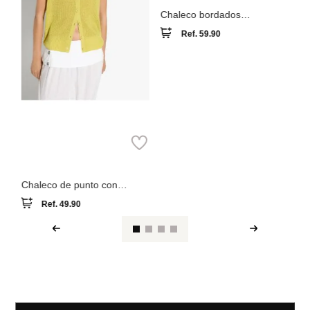
Parfois
Chaleco bordados
perforados mezcla de lino
Ref.
59.90
Parfois
Chaleco de punto con
botones
Ref.
49.90
Ver reseña