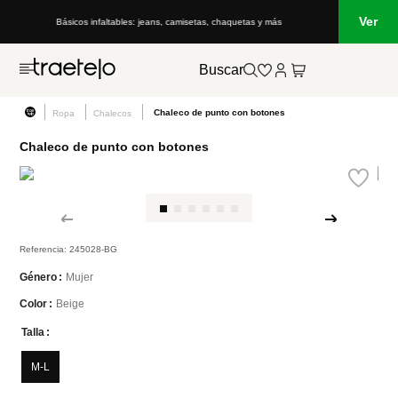
Ver
Básicos infaltables: jeans, camisetas, chaquetas y más
Buscar
Chaleco de punto con botones
Ropa
Chalecos
Chaleco de punto con botones
NEW
Referencia
:
245028-BG
Mujer
Género
Beige
Color
Talla
M-L