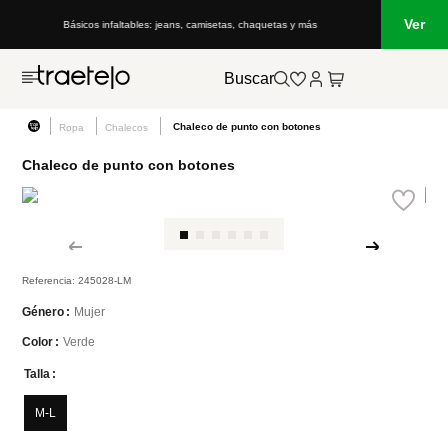
Ver
Básicos infaltables: jeans, camisetas, chaquetas y más
Buscar
Chaleco de punto con botones
Ropa
Chalecos
Chaleco de punto con botones
Referencia
:
245028-LM
Mujer
Género
Verde
Color
Talla
M-L