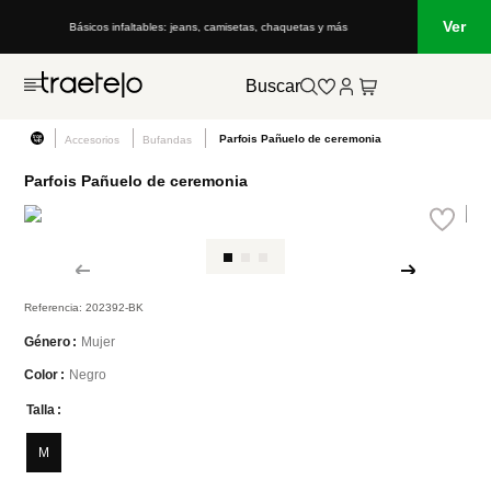
Ver
Básicos infaltables: jeans, camisetas, chaquetas y más
Buscar
Parfois Pañuelo de ceremonia
Accesorios
Bufandas
Parfois Pañuelo de ceremonia
Referencia
:
202392-BK
Mujer
Género
Color
Negro
Color
Talla
M