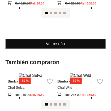
Ver reseña
También compraron
-
30 %
-
30 %
Bimba y Lola
Bimba y Lola
Pa
e
Chal Selva
Chal Wild
P
Ref.
115.00
Ref.
80.50
Ref.
215.00
Ref.
150.50