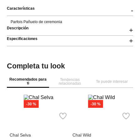
Características
-
Parfois Pañuelo de ceremonia
Descripción
+
Especificaciones
+
Completa tu look
Recomendados para
Tendencias
Te puede interesar
ti
relacionadas
-
30 %
-
30 %
Bimba y Lola
Bimba y Lola
Pa
e
Chal Selva
Chal Wild
P
Ref.
115.00
Ref.
80.50
Ref.
215.00
Ref.
150.50