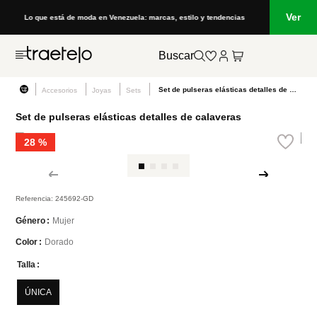
Ver
Lo que está de moda en Venezuela: marcas, estilo y tendencias
Buscar
Set de pulseras elásticas detalles de calaveras
Accesorios
Joyas
Sets
Set de pulseras elásticas detalles de calaveras
28 %
Referencia
:
245692-GD
Mujer
Género
Dorado
Color
Talla
ÚNICA