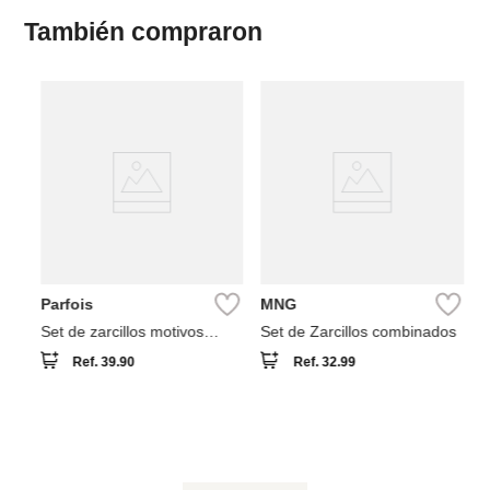
También compraron
M
Se
ac
Parfois
MNG
Set de zarcillos motivos
Set de Zarcillos combinados
cósmicos baño de oro 18k
Ref.
39.90
Ref.
32.99