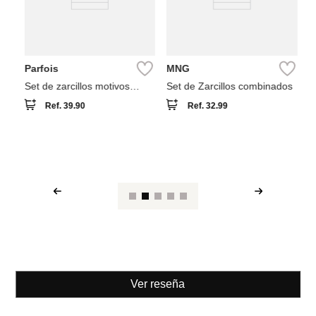
Parfois
MNG
Set de zarcillos motivos
Set de Zarcillos combinados
cósmicos baño de oro 18k
Ref.
39.90
Ref.
32.99
Ver reseña