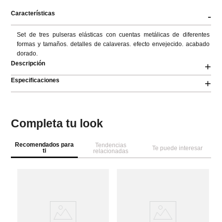
Características
-
Set de tres pulseras elásticas con cuentas metálicas de diferentes 
formas y tamaños. detalles de calaveras. efecto envejecido. acabado 
dorado.
Descripción
+
Especificaciones
+
Completa tu look
Recomendados para
Tendencias
Te puede interesar
ti
relacionadas
M
Se
ac