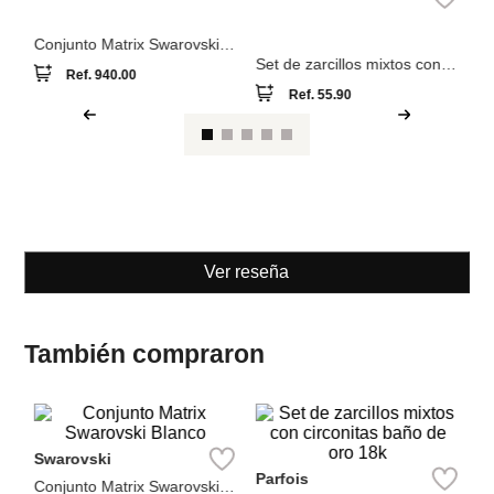
Se
Conjunto Matrix Swarovski
Blanco
Set de zarcillos mixtos con
Ref.
940.00
circonitas baño de oro 18k
Ref.
55.90
Ver reseña
También compraron
Pa
Swarovski
Se
Parfois
Conjunto Matrix Swarovski