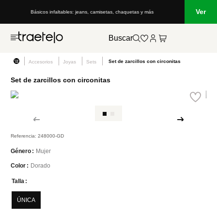
Ver
Básicos infaltables: jeans, camisetas, chaquetas y más
Buscar
Set de zarcillos con circonitas
Accesorios
Joyas
Sets
Set de zarcillos con circonitas
Referencia
:
248000-GD
Mujer
Género
Dorado
Color
Talla
ÚNICA