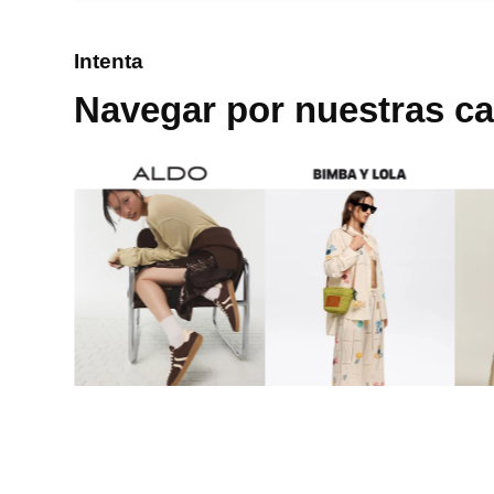
8
.
cartera
Intenta
9
.
bolso
Navegar por nuestras ca
10
.
miniso