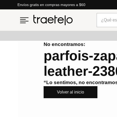
Envíos gratis en compras mayores a $60
¿Qué está
No encontramos:
Términos más buscados
parfois-zap
1
.
timberland
leather-23
2
.
parfois
3
.
carteras
“Lo sentimos, no encontramos
4
.
aldo
Volver al inicio
5
.
carteras parfois
6
.
mng
7
.
springfield