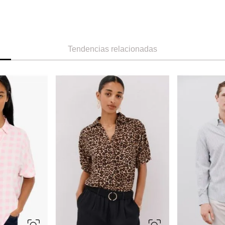
Tendencias relacionadas
S
M
L
XL
2
M