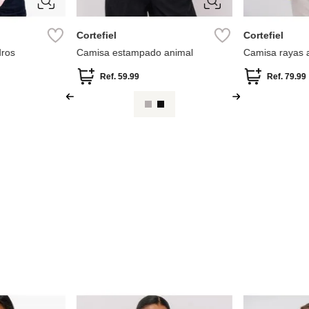
XXL
XXL
Cortefiel
Cortefiel
dros
Camisa estampado animal
Camisa rayas 
Ref.
59.99
Ref.
79.99