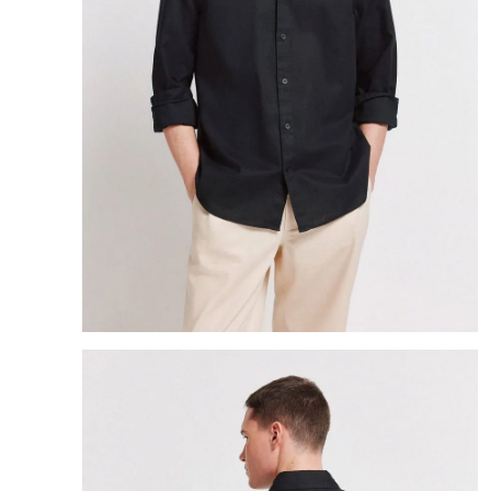
8
.
mng
9
.
bandolera
10
.
bimba lola