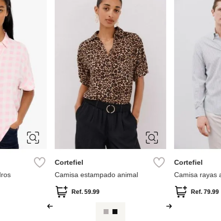
S
M
L
XL
2
M
XXL
XXL
Cortefiel
Cortefiel
dros
Camisa estampado animal
Camisa rayas 
Ref.
59.99
Ref.
79.99