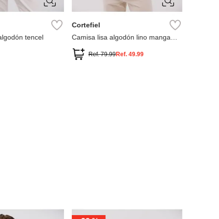
XXL
Cortefiel
algodón tencel
Camisa lisa algodón lino manga
corta
Ref.
79.99
Ref.
49.99
XS