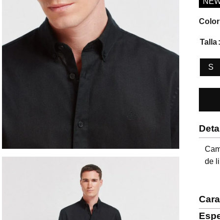
NE
Color
Talla
S
Deta
Cami
de l
Cara
Espe