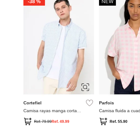
-
38 %
NEW
S
M
L
XL
XXL
XS-S
Cortefiel
Parfois
le de
Camisa rayas manga corta
Camisa fluida a cua
coolmax
Ref.
79.99
Ref.
49.99
Ref.
55.90