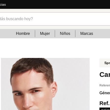
ás
s buscando hoy?
Hombre
Mujer
Niños
Marcas
Spr
Ca
Referen
Géne
Ref