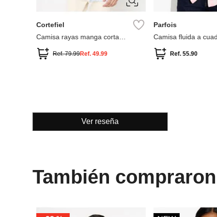
XXL
XS-S
Cortefiel
Parfois
le de
Camisa rayas manga corta
Camisa fluida a cua
coolmax
Ref.
79.99
Ref.
49.99
Ref.
55.90
Ver reseña
También compraron