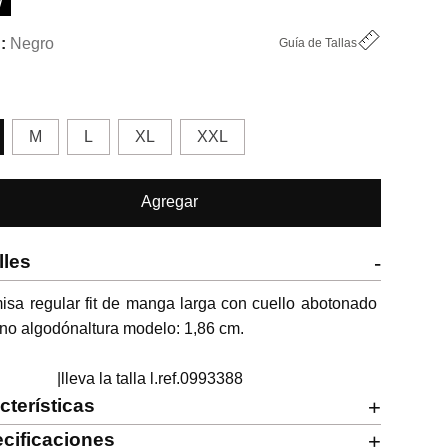
W
Negro
Guía de Tallas
M
L
XL
XXL
Agregar
lles
-
sa regular fit de manga larga con cuello abotonado 
ino algodónaltura modelo: 1,86 cm.

                      |lleva la talla l.ref.0993388
cterísticas
+
cificaciones
+