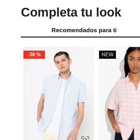
Completa tu look
Recomendados para ti
-
38 %
NEW
S
M
L
XL