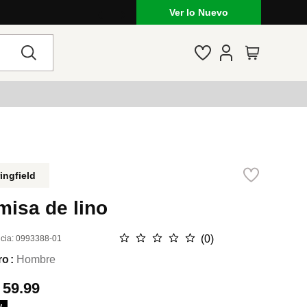
Ver lo Nuevo
ingfield
misa de lino
☆
☆
☆
☆
☆
(
0
)
cia
:
0993388-01
ro
Hombre
.
59.99