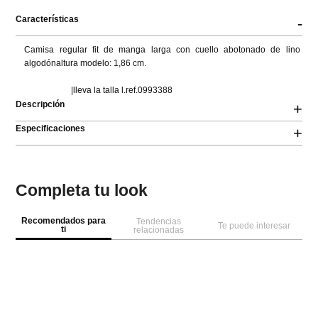
Características
-
Camisa regular fit de manga larga con cuello abotonado de lino 
algodónaltura modelo: 1,86 cm.

                      |lleva la talla l.ref.0993388
Descripción
+
Especificaciones
+
Completa tu look
Recomendados para
Tendencias
Te puede interesar
ti
relacionadas