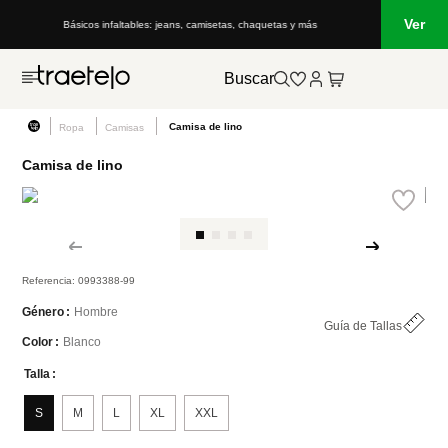
Ver
Básicos infaltables: jeans, camisetas, chaquetas y más
Buscar
Camisa de lino
Ropa
Camisas
Camisa de lino
Referencia
:
0993388-99
Hombre
Género
Guía de Tallas
Blanco
Color
Talla
S
M
L
XL
XXL