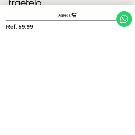
Acepto la política de tratamiento de datos personales
Suscribirse
Agregar
Ref.
59.99
Acerca de nosotros
Categorías
Marcas
Traetelo, el marketplace de moda en Venezuela para quienes buscan
estilo, calidad y las mejores marcas en un solo lugar.
Medios de pago