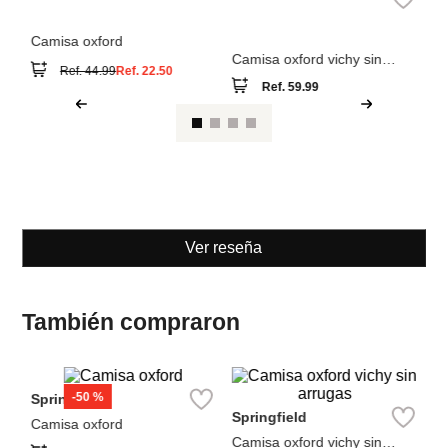
Springfield
Springfield
Camisa oxford
Camisa oxford vichy sin
arrugas
Ref.
59.99
Ref.
44.99
Ref.
22.50
Ver reseña
También compraron