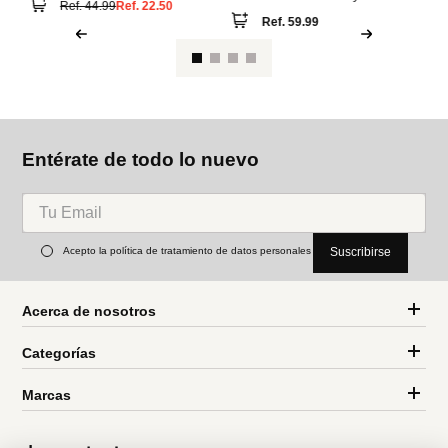
Co
Ca
Springfield
Springfield
Camisa oxford
Camisa oxford vichy sin
arrugas
Ref.
59.99
Ref.
44.99
Ref.
22.50
Entérate de todo lo nuevo