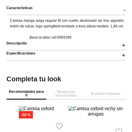
Características
-
Camisa manga larga regular fit con cuello abotonado de lino algodón. 
botón de nácar. logo springfield bordado a tono.altura modelo: 1,86 cm.

                      |lleva la talla l.ref.0993395
Descripción
+
Especificaciones
+
Completa tu look
Recomendados para
Tendencias
Te puede interesar
ti
relacionadas
Co
Ca