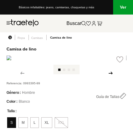
Ver
Básicos infaltables: jeans, camisetas, chaquetas y más
Buscar
Camisa de lino
Ropa
Camisas
Camisa de lino
Referencia
:
0993395-99
Hombre
Género
Guía de Tallas
Blanco
Color
Talla
S
M
L
XL
XXL