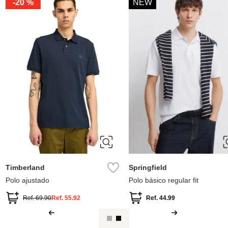
NEW
XL
S
M
L
XL
XS
S
XXL
XL
Springfield
MNG
it
Polo estructura boxy fit
Polo tejido pun
Ref.
44.99
Ref.
64.99