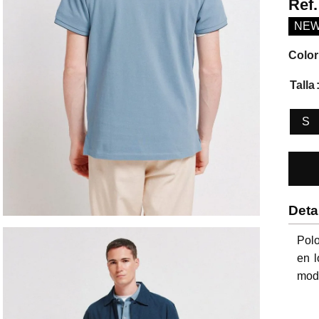
Ref
NE
Color
Talla
S
Deta
Polo
en l
mode