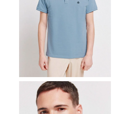
8
.
bolso
9
.
cartera
10
.
bimba lola