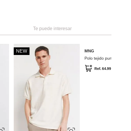
Te puede interesar
S
Springfi
Polo piqu
Ref
M
L