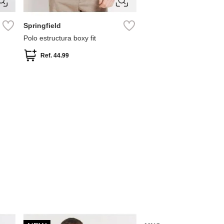
S
M
L
Springfield
to
Polo piqué estructura bicolor
regular fit
Ref.
24.99
S