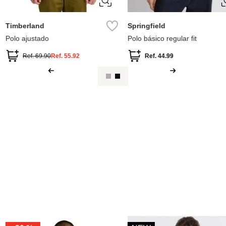
XXL
XL
Springfield
MNG
it
Polo estructura boxy fit
Polo tejido pun
Ref.
44.99
Ref.
64.99