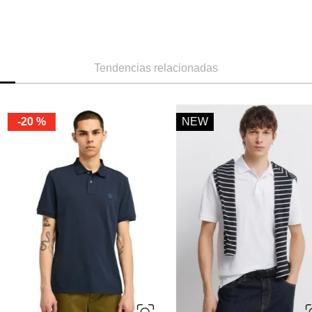
Tendencias relacionadas
NEW
XL
S
M
L
XL
XS
S