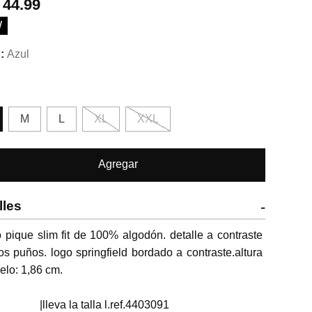
.
44.99
W
Azul
M
L
XL
XXL
Agregar
lles
-
 pique slim fit de 100% algodón. detalle a contraste 
os puños. logo springfield bordado a contraste.altura 
lo: 1,86 cm.

                      |lleva la talla l.ref.4403091