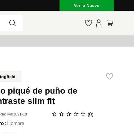
Ver lo Nuevo
ingfield
lo piqué de puño de
traste slim fit
☆
☆
☆
☆
☆
(
0
)
cia
:
4403091-18
ro
Hombre