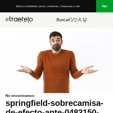
Ver
Básicos infaltables: jeans, camisetas, chaquetas y más
Buscar
No encontramos:
springfield-sobrecamisa-
de-efecto-ante-0483150-