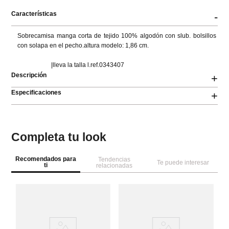
Características
-
Sobrecamisa manga corta de tejido 100% algodón con slub. bolsillos 
con solapa en el pecho.altura modelo: 1,86 cm.

                      |lleva la talla l.ref.0343407
Descripción
+
Especificaciones
+
Completa tu look
Recomendados para
Tendencias
Te puede interesar
ti
relacionadas
Sp
Ca