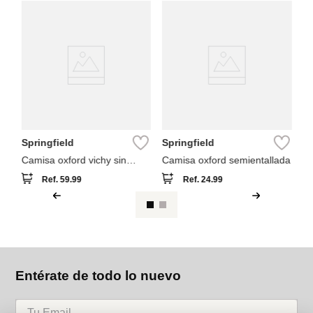
Sp
Ca
Springfield
Springfield
Camisa oxford vichy sin
Camisa oxford semientallada
arrugas
Ref.
59.99
Ref.
24.99
Entérate de todo lo nuevo