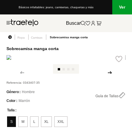
Ver
: jeans, camisetas, chaquetas y más
Lo que está de moda en Venezuela: ma
Buscar
Sobrecamisa manga corta
Ropa
Camisas
Sobrecamisa manga corta
Referencia
:
0343407-35
Hombre
Género
Guía de Tallas
Marrón
Color
Talla
S
M
L
XL
XXL