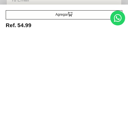
Acepto la política de tratamiento de datos personales
Suscribirse
Agregar
Ref.
54.99
Acerca de nosotros
Categorías
Marcas
Traetelo, el marketplace de moda en Venezuela para quienes buscan
estilo, calidad y las mejores marcas en un solo lugar.
Medios de pago