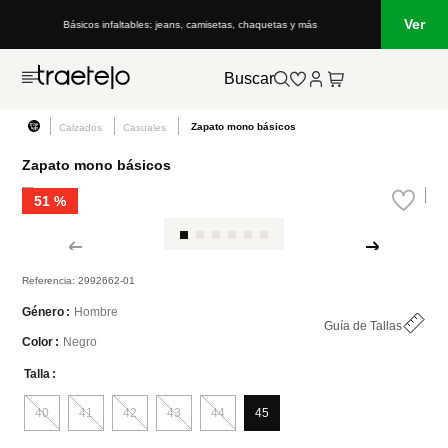
Ver
Básicos infaltables: jeans, camisetas, chaquetas y más
Buscar
Zapato mono básicos
Calzados
Casuales
Zapato mono básicos
51 %
Referencia
:
2992662-01
Hombre
Género
Guía de Tallas
Negro
Color
Talla
40
41
42
43
44
45