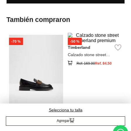
-
70 %
A
Za
Timberland
Calzado stone street
timberland premium
Ref.
169.00
Ref.
84.50
Aldo
Mocasines planos Kalya
Selecciona tu talla
Ref.
150.00
Ref.
45.00
Agregar