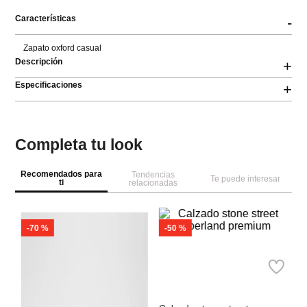
Características
-
Zapato oxford casual
Descripción
+
Especificaciones
+
Completa tu look
Recomendados para
Tendencias
Te puede interesar
ti
relacionadas
-
70 %
A
Za