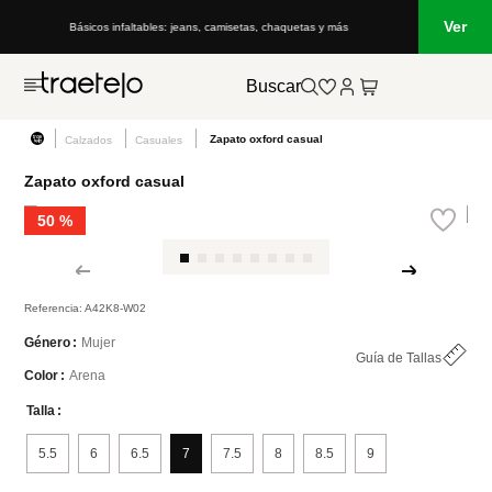
Ver
Lo que está de moda en Venezuela: marcas, estilo y tendencias
Buscar
Zapato oxford casual
Calzados
Casuales
Zapato oxford casual
50 %
Referencia
:
A42K8-W02
Mujer
Género
Guía de Tallas
Arena
Color
Talla
5.5
6
6.5
7
7.5
8
8.5
9