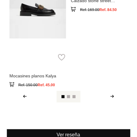
Timberland
Calzado stone street
timberland premium
Ref.
169.00
Ref.
84.50
Aldo
Mocasines planos Kalya
Ref.
150.00
Ref.
45.00
Ver reseña
También compraron