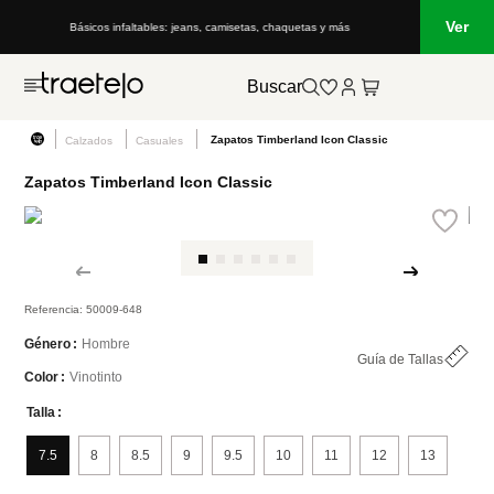
Ver
: jeans, camisetas, chaquetas y más
Lo que está de moda en Venezuela: ma
Buscar
Zapatos Timberland Icon Classic
Calzados
Casuales
Zapatos Timberland Icon Classic
Referencia
:
50009-648
Hombre
Género
Guía de Tallas
Vinotinto
Color
Talla
7.5
8
8.5
9
9.5
10
11
12
13