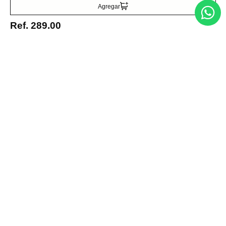
Agregar
Ref.
289.00
Entérate de todo lo nuevo
Acepto la política de tratamiento de datos personales
Suscribirse
Acerca de nosotros
Categorías
Marcas
Traetelo, el marketplace de moda en Venezuela para quienes buscan