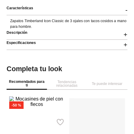
Características
-
Zapatos Timberland Icon Classic de 3 ojales con tacos cosidos a mano 
para hombre.
Descripción
+
Especificaciones
+
Completa tu look
Recomendados para
Tendencias
Te puede interesar
ti
relacionadas
Co
Mo