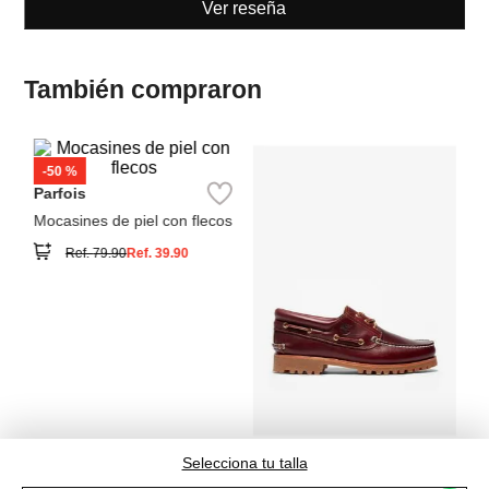
También compraron
Co
Mo
Parfois
Mocasines de piel con flecos
Ref.
79.90
Ref.
39.90
Timberland
Zapatos Timberland Icon
Classic
Ref.
289.00
Selecciona tu talla