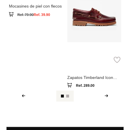
Parfois
Mocasines de piel con flecos
Ref.
79.90
Ref.
39.90
Timberland
Zapatos Timberland Icon
Classic
Ref.
289.00
Ver reseña