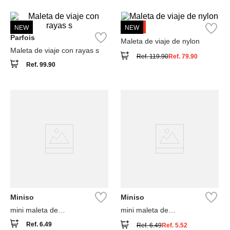
-
33 %
NEW
Parfois
NEW
Parfois
Maleta de viaje de nylon
Maleta de viaje con rayas s
Ref.
119.90
Ref.
79.90
Ref.
99.90
Miniso
Miniso
mini maleta de
mini maleta de
almacenamiento kuromi
almacenamiento cinnamoroll
Ref.
6.49
Ref.
6.49
Ref.
5.52