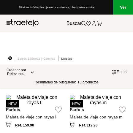
Ver
Básicos infaltables: jeans, camisetas, chaquetas y más
Buscar
Bolsos Billeteras y Carteras
Maletas
Ordenar por
Filtros
Relevancia
Resultados de búsqueda:
16
productos
NEW
NEW
Parfois
Parfois
Maleta de viaje con rayas l
Maleta de viaje con rayas m
Ref.
159.90
Ref.
119.90